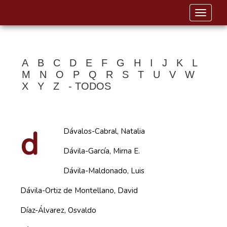
Toggle 
A
B
C
D
E
F
G
H
I
J
K
L
M
N
O
P
Q
R
S
T
U
V
W
X
Y
Z
- TODOS
d
Dávalos-Cabral, Natalia
Dávila-García, Mirna E.
Dávila-Maldonado, Luis
Dávila-Ortiz de Montellano, David
Díaz-Álvarez, Osvaldo